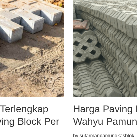
Harga Paving 
 Terlengkap
Wahyu Pamung
ng Block Per
by
sutarmanpamungkasblok