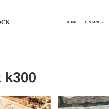
OCK
HOME
TENTANG
k k300