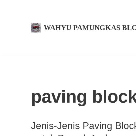
Skip
to
WAHYU PAMUNGKAS BL
content
paving block
Jenis-Jenis Paving Bloc