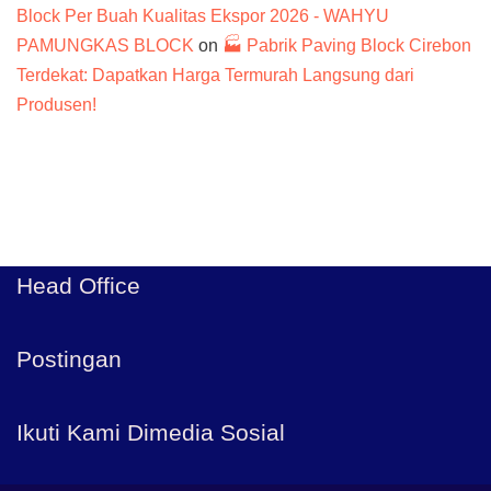
Block Per Buah Kualitas Ekspor 2026 - WAHYU
PAMUNGKAS BLOCK
on
🏭 Pabrik Paving Block Cirebon
Terdekat: Dapatkan Harga Termurah Langsung dari
Produsen!
Head Office
Postingan
Ikuti Kami Dimedia Sosial