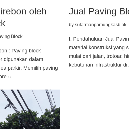
irebon oleh
Jual Paving Bl
ck
by
sutarmanpamungkasblok
ving Block
I. Pendahuluan Jual Pavin
material konstruksi yang 
bon : Paving block
mulai dari jalan, trotoar,
er digunakan dalam
kebutuhan infrastruktur 
ea parkir. Memilih paving
ore »