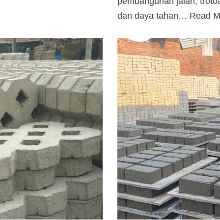
pembangunan jalan, trotoa
dan daya tahan…
Read M