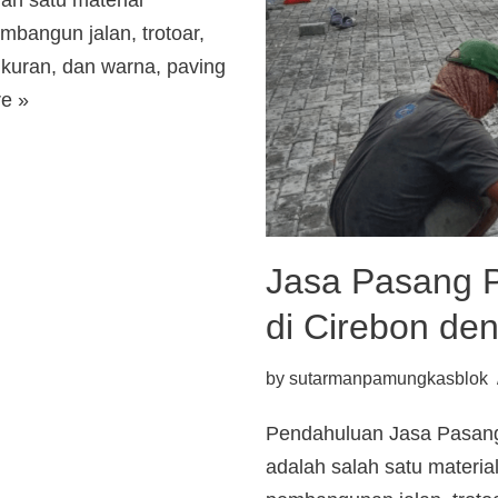
ah satu material
mbangun jalan, trotoar,
ukuran, dan warna, paving
e »
Jasa Pasang P
di Cirebon de
by
sutarmanpamungkasblok
Pendahuluan Jasa Pasang 
adalah salah satu materi