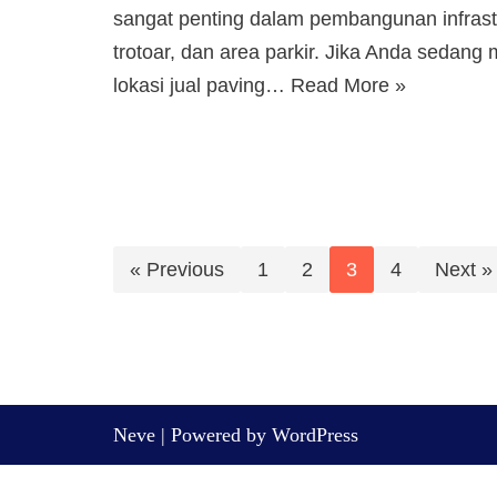
sangat penting dalam pembangunan infrastru
trotoar, dan area parkir. Jika Anda sedang 
lokasi jual paving…
Read More »
« Previous
1
2
3
4
Next »
Neve
| Powered by
WordPress