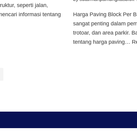
ktur, seperti jalan,
mencari informasi tentang
Harga Paving Block Per Bi
sangat penting dalam pemb
trotoar, dan area parkir.
tentang harga paving…
R
Scale your traffic with free
ad swaps
.