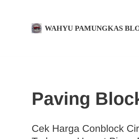
Skip
to
WAHYU PAMUNGKAS BL
content
Paving Bloc
Cek Harga Conblock Ci