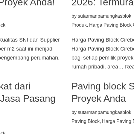
Proyek Anda!
2026: Termura
by
sutarmanpamungkasblok
ock
Produk
,
Harga Paving Block 
ualitas SNI dan Supplier
Harga Paving Block Cireb
er m2 saat ini menjadi
Harga Paving Block Cire
, pengembang perumahan,
bagi setiap pemilik proye
rumah pribadi, area…
Rea
kat dari
Paving block 
 Jasa Pasang
Proyek Anda
by
sutarmanpamungkasblok
Paving Block
,
Harga Paving 
ock