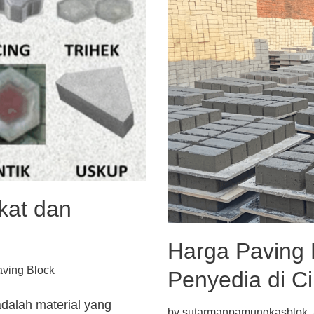
kat dan
Harga Paving B
ving Block
Penyedia di C
adalah material yang
by
sutarmanpamungkasblok