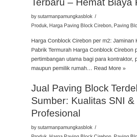
Terbaru – Hemat Biaya 
by
sutarmanpamungkasblok
Produk
,
Harga Paving Block Cirebon
,
Paving Bl
Harga Conblock Cirebon per m2: Jaminan K
Pabrik Termurah Harga Conblock Cirebon p
pertimbangan utama bagi para kontraktor
maupun pemilik rumah…
Read More »
Jual Paving Block Terde
Sumber: Kualitas SNI &
Profesional
by
sutarmanpamungkasblok
Produk
,
Harga Paving Block Cirebon
,
Paving Bl