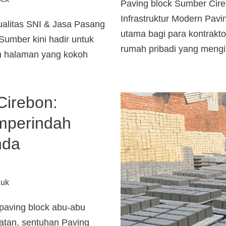
Paving block Sumber Cireb
Infrastruktur Modern Pavi
ualitas SNI & Jasa Pasang
utama bagi para kontrakto
 Sumber kini hadir untuk
rumah pribadi yang meng
an halaman yang kokoh
Cirebon:
emperindah
nda
duk
paving block abu-abu
atan, sentuhan Paving