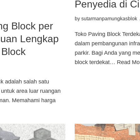
Penyedia di C
by
sutarmanpamungkasblok
g Block per
Toko Paving Block Terdeka
duan Lengkap
dalam pembangunan infrastr
Block
parkir. Bagi Anda yang me
block terdekat…
Read Mo
ck adalah salah satu
 untuk area luar ruangan
 taman. Memahami harga